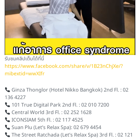
รับชมคลิปเต็มได้ที่นี่
https://www.facebook.com/share/v/1B23nChjXe/?
mibextid=wwXIfr
Ginza Thonglor (Hotel Nikko Bangkok) 2nd Fl. : 02
136 4227
101 True Digital Park 2nd Fl. : 02 010 7200
Central World 3rd Fl. : 02 252 1628
ICONSIAM 5th Fl. : 02 117 4525
Suan Plu (Let’s Relax Spa): 02 679 4454
The Street Ratchada (Let’s Relax Spa) 3rd Fl. : 02 121