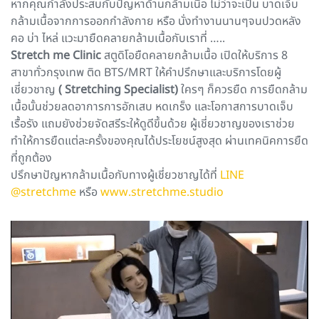
หากคุณกำลังประสบกับปัญหาด้านกล้ามเนื้อ ไม่ว่าจะเป็น บาดเจ็บ
กล้ามเนื้อจากการออกกำลังกาย หรือ นั่งทำงานนานๆจนปวดหลัง
คอ บ่า ไหล่ แวะมายืดคลายกล้ามเนื้อกับเราที่ …..
Stretch me Clinic
สตูดิโอยืดคลายกล้ามเนื้อ เปิดให้บริการ 8
สาขาทั่วกรุงเทพ ติด BTS/MRT ให้คำปรึกษาและบริการโดยผู้
เชี่ยวชาญ
( Stretching Specialist)
ใครๆ ก็ควรยืด การยืดกล้าม
เนื้อนั้นช่วยลดอาการการอักเสบ หดเกร็ง และโอกาสการบาดเจ็บ
เรื้อรัง แถมยังช่วยจัดสรีระให้ดูดีขึ้นด้วย ผู้เชี่ยวชาญของเราช่วย
ทำให้การ
ยืดแต่ละครั้งของคุณได้ประโยชน์สูงสุด ผ่านเทคนิคการยืด
ที่ถูกต้อง
ปรึกษาปัญหากล้ามเนื้อกับทางผู้เชี่ยวชาญได้ที่
LINE
@stretchme
หรือ
www.stretchme.studio