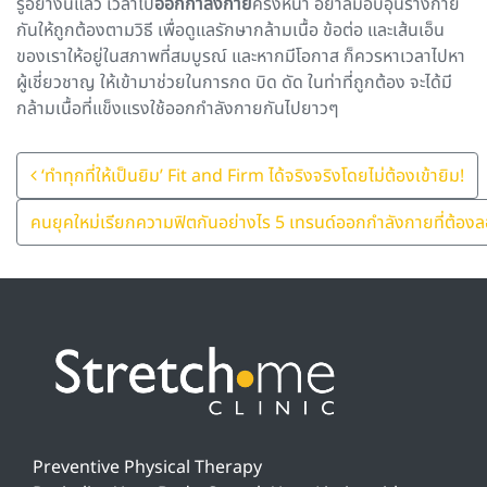
รู้อย่างนี้แล้ว เวลาไป
ออกกำลังกาย
ครั้งหน้า อย่าลืมอบอุ่นร่างกาย
กันให้ถูกต้องตามวิธี เพื่อดูแลรักษากล้ามเนื้อ ข้อต่อ และเส้นเอ็น
ของเราให้อยู่ในสภาพที่สมบูรณ์ และหากมีโอกาส ก็ควรหาเวลาไปหา
ผู้เชี่ยวชาญ ให้เข้ามาช่วยในการกด บิด ดัด ในท่าที่ถูกต้อง จะได้มี
กล้ามเนื้อที่แข็งแรงใช้ออกกำลังกายกันไปยาวๆ
Post Navigation
‘ทำทุกที่ให้เป็นยิม’ Fit and Firm ได้จริงจริงโดยไม่ต้องเข้ายิม!
คนยุคใหม่เรียกความฟิตกันอย่างไร 5 เทรนด์ออกกำลังกายที่ต้อง
Preventive Physical Therapy