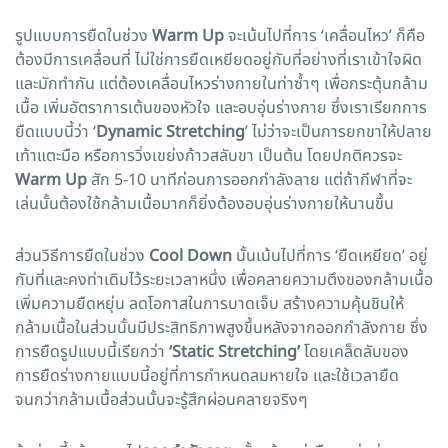
รูปแบบการยืดในช่วง
Warm Up
จะเน้นไปที่การ ‘เคลื่อนไหว’ ก็คือ
ต้องมีการเคลื่อนที่ ไม่ใช่การยืดเหยียดอยู่กับที่อย่างที่เราเข้าใจผิด
และมักทำกัน แต่ต้องเคลื่อนไหวร่างกายในท่าซ้ำๆ เพื่อกระตุ้นกล้าม
เนื้อ เพิ่มอัตราการเต้นของหัวใจ และอบอุ่นร่างกาย ซึ่งเราเรียกการ
ยืดแบบนี้ว่า ‘
Dynamic Stretching
’ ไม่ว่าจะเป็นการยกขาให้ปลาย
เท้าแตะมือ หรือการวิ่งเขย่งก้าวสลับขา เป็นต้น โดยปกติควรจะ
Warm Up
สัก 5-10 นาทีก่อนการออกกำลังลาย แต่ถ้ากีฬาที่จะ
เล่นนั้นต้องใช้กล้ามเนื้อมากก็ยิ่งต้องอบอุ่นร่างกายให้นานขึ้น
ส่วนวิธีการยืดในช่วง
Cool Down
นั้นเน้นไปที่การ ‘ยืดเหยียด’ อยู่
กับที่และคงท่าเดิมไว้ระยะเวลาหนึ่ง เพื่อคลายความตึงของกล้ามเนื้อ
เพิ่มความยืดหยุ่น ลดโอกาสในการบาดเจ็บ สร้างความคุ้นชินให้
กล้ามเนื้อในส่วนนั้นมีประสิทธิภาพสูงขึ้นหลังจากออกกำลังกาย ซึ่ง
การยืดรูปแบบนี้เรียกว่า
‘Static Stretching’
โดยเคล็ดลับของ
การยืดร่างกายแบบนี้อยู่ที่การกำหนดลมหายใจ และใช้เวลายืด
จนกว่ากล้ามเนื้อส่วนนั้นจะรู้สึกผ่อนคลายจริงๆ