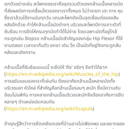
ยกตัวอย่างเช่น สะโพกของเราคือจุดรวมตัวของกล้ามเนื้อหลายมัด
ที่ส่งผลต่อการเคลื่อนไหวของขาเราทั้งหมด ไม่ว่าจะยก เตะ กาง หุบ
ซึ่งเราล้วนใช้งานมันทุกวัน แถมสะโพกยังเป็นจุดเชื่อมต่อของสัน
หลังอีกด้วย ทำให้กล้ามเนื้อมัดต่างๆ บริเวณสะโพกมีการเกาะตัวที่
ซับซ้อน การยืดให้ครบทุกมัดทำได้ไม่ง่าย โดยเฉพาะมัดที่อยู่ใกล้
กระดูกเช่น Iliopso กล้ามเนื้อมัดสำคัญของกลุ่ม Hip Flexor ที่ใช้
งานตลอด เวลาเราก้มตัว ยกขา เดิน วิ่ง เป็นมัดที่อยู่ติดกระดูกสัน
หลังและเชิงกราน
กล้ามเนื้อที่ซับซ้อนแบบนี้ จะยืดให้ ‘ถึง’ จริงๆ จึงทำได้ยาก
(
https://en.m.wikipedia.org/wiki/Muscles_of_the_hip
)
การขยับแขนของเราก็เช่นกัน ต้องอาศัยกล้ามเนื้อหลายมัดทั้ง
บริเวณอก หัวไหล่ ที่สำคัญคือกล้ามเนื้อรอบๆ สะบัก ซึ่งมีความซับ
ซ้อนไม่แพ้กัน การคลายกล้ามเนื้อบริเวณสะบักจึงต้องอาศัยการยืด
หลายๆ ตำแหน่งประกอบกัน
(
https://en.m.wikipedia.org/wiki/Scapula
)
ถ้าคุณรู้สึกว่าการยืดเหยียดเองที่บ้านอาจไม่เพียงพอ และอยากลอง