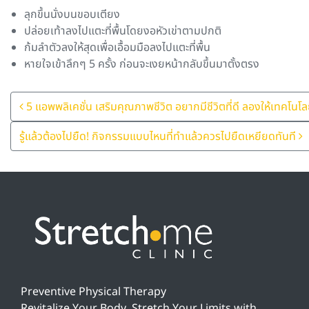
ลุกขึ้นนั่งบนขอบเตียง
ปล่อยเท้าลงไปแตะที่พื้นโดยงอหัวเข่าตามปกติ
ก้มลำตัวลงให้สุดเพื่อเอื้อมมือลงไปแตะที่พื้น
หายใจเข้าลึกๆ 5 ครั้ง ก่อนจะเงยหน้ากลับขึ้นมาตั้งตรง
Post Navigation
5 แอพพลิเคชั่น เสริมคุณภาพชีวิต อยากมีชีวิตที่ดี ลองให้เทคโนโลย
รู้แล้วต้องไปยืด! กิจกรรมแบบไหนที่ทำแล้วควรไปยืดเหยียดทันที
Preventive Physical Therapy
Revitalize Your Body, Stretch Your Limits with