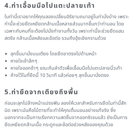
4.ท่าเอื้อมมือไปแตะปลายเท้า
ในท่านี้เราอยากให้คุณลองเปลี่ยนอิริยาบถมาอยู่ในท่านั่งบ้าง เพราะ
ท่านี้จะช่วยยืดเหยียดกล้ามเนื้อหลายส่วนมากขึ้นกว่าท่านอน โดย
เฉพาะกับคนที่จะต้องไปนั่งทำงานทั้งวัน เพราะท่านี้จะช่วยยืดแฮม
สตริง กล้ามเนื้อหลังและข้อต่อ รวมถึงอุ้งเชิงกรานด้วย
ลุกขึ้นมานั่งบนเตียง โดยยืดขาตรงไปด้านหน้า
หายใจเข้าลึกๆ
หายใจออกช้าๆ ขณะก้มลำตัวเพื่อเอื้อมมือไปแตะปลายนิ้วเท้า
ค้างไว้ในที่ยืดนี้ 10 วินาที แล้วค่อยๆ ลุกขึ้นมานั่งตรง
5.ท่ายืดจากเตียงถึงพื้น
ก่อนจะลุกไปล้างหน้าแปรงฟัน ลองให้เวลาสำหรับการยืดในท่านี้สัก
นิด เพราะมันคือไม้ตายที่จะทำให้คุณตื่นนอนอย่างแท้จริง ซึ่ง
นอกจากจะเป็นการเรียกความสดชื่นจากออกซิเจนแล้ว ยังเป็นการ
ยืดเหยียดกล้ามเนื้อ กระดูกและข้อต่อช่วงหลังของคุณด้วย