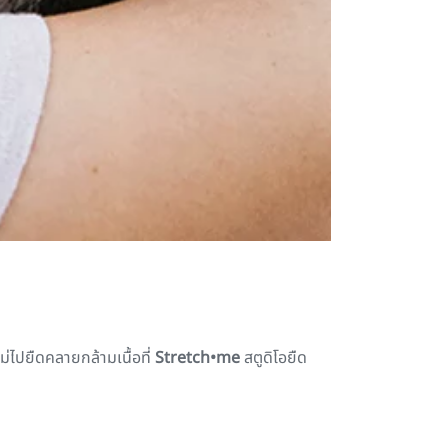
่ไปยืดคลายกล้ามเนื้อที่
Stretch•me
สตูดิโอยืด