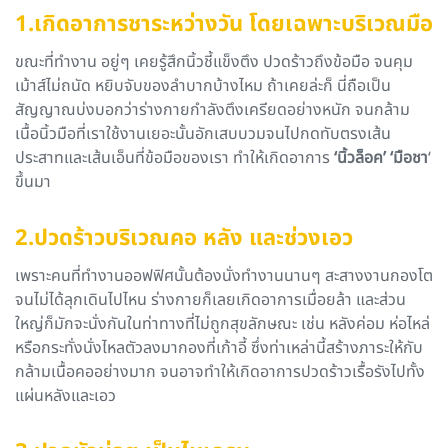
1.เกิดอาการชาระหว่างวัน โดยเฉพาะบริเวณมือ
ขณะที่ทำงาน อยู่ๆ เคยรู้สึกนิ้วชี้แข็งตึง ปวดร้าวถึงข้อมือ จนคุม
เม้าส์ไม่ถนัด หยิบจับของลำบากบ้างไหม ถ้าเคยล่ะก็ นี่ถือเป็น
สัญญาณบ่งบอกว่าร่างกายกำลังตึงเครียดอย่างหนัก จนกล้าม
เนื้อนิ้วมือที่เราใช้งานเยอะนั้นอักเสบบวมจนไปกดทับตรงเส้น
ประสาทและเส้นเอ็นที่ข้อมือของเรา ทำให้เกิดอาการ
‘นิ้วล็อค’
‘มือชา
‘
ขึ้นมา
2.ปวดร้าวบริเวณคอ หลัง และช่วงเอว
เพราะคนที่ทำงานออฟฟิศนั้นต้องนั่งทำงานนานๆ สะสางงานกองโต
จนไม่ได้ลุกเดินไปไหน ร่างกายก็เลยเกิดอาการเมื่อยล้า และส่วน
ใหญ่ก็มักจะนั่งกันในท่าทางที่ไม่ถูกสุขลักษณะ เช่น หลังค่อม ห่อไหล่
หรือกระทั่งนั่งไหลตัวลงมากองที่เก้าอี้ ซึ่งท่าเหล่านี้สร้างภาระให้กับ
กล้ามเนื้อคออย่างมาก จนอาจทำให้เกิดอาการปวดร้าวเรื้อรังไปทั้ง
แผ่นหลังและเอว