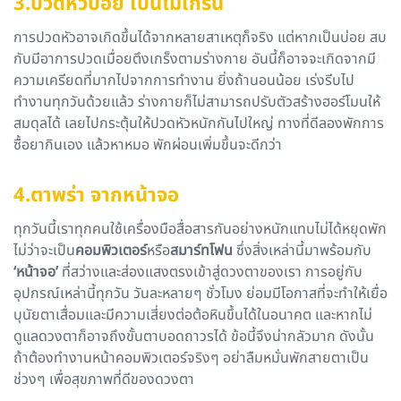
3.ปวดหัวบ่อย เป็นไมเกรน
การปวดหัวอาจเกิดขึ้นได้จากหลายสาเหตุก็จริง แต่หากเป็นบ่อย สบ
กับมีอาการปวดเมื่อยตึงเกร็งตามร่างกาย อันนี้ก็อาจจะเกิดจากมี
ความเครียดที่มากไปจากการทำงาน ยิ่งถ้านอนน้อย เร่งรีบไป
ทำงานทุกวันด้วยแล้ว ร่างกายก็ไม่สามารถปรับตัวสร้างฮอร์โมนให้
สมดุลได้ เลยไปกระตุ้นให้ปวดหัวหนักกันไปใหญ่ ทางที่ดีลองพักการ
ซื้อยากินเอง แล้วหาหมอ พักผ่อนเพิ่มขึ้นจะดีกว่า
4.ตาพร่า จากหน้าจอ
ทุกวันนี้เราทุกคนใช้เครื่องมือสื่อสารกันอย่างหนักแทบไม่ได้หยุดพัก
ไม่ว่าจะเป็น
คอมพิวเตอร์
หรือ
สมาร์ทโฟน
ซึ่งสิ่งเหล่านี้มาพร้อมกับ
‘หน้าจอ’
ที่สว่างและส่องแสงตรงเข้าสู่ดวงตาของเรา การอยู่กับ
อุปกรณ์เหล่านี้ทุกวัน วันละหลายๆ ชั่วโมง ย่อมมีโอกาสที่จะทำให้เยื่อ
บุนัยตาเสื่อมและมีความเสี่ยงต่อต้อหินขึ้นได้ในอนาคต และหากไม่
ดูแลดวงตาก็อาจถึงขั้นตาบอดถาวรได้ ข้อนี้จึงน่ากลัวมาก ดังนั้น
ถ้าต้องทำงานหน้าคอมพิวเตอร์จริงๆ อย่าลืมหมั่นพักสายตาเป็น
ช่วงๆ เพื่อสุขภาพที่ดีของดวงตา