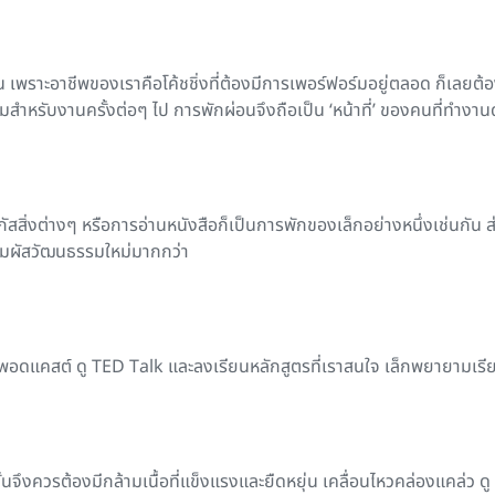
 เพราะอาชีพของเราคือโค้ชชิ่งที่ต้องมีการเพอร์ฟอร์มอยู่ตลอด ก็เลย
มสำหรับงานครั้งต่อๆ ไป การพักผ่อนจึงถือเป็น ‘หน้าที่’ ของคนที่ทำงานด
สสิ่งต่างๆ หรือการอ่านหนังสือก็เป็นการพักของเล็กอย่างหนึ่งเช่นกัน ส
สัมผัสวัฒนธรรมใหม่มากกว่า
พอดแคสต์ ดู TED Talk และลงเรียนหลักสูตรที่เราสนใจ เล็กพยายามเรียน
จึงควรต้องมีกล้ามเนื้อที่แข็งแรงและยืดหยุ่น เคลื่อนไหวคล่องแคล่ว ดู