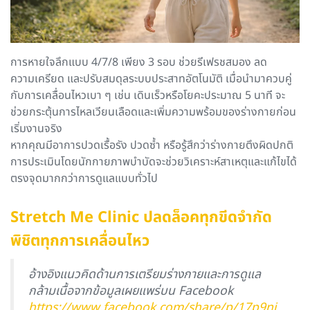
การหายใจลึกแบบ 4/7/8 เพียง 3 รอบ ช่วยรีเฟรชสมอง ลด
ความเครียด และปรับสมดุลระบบประสาทอัตโนมัติ เมื่อนำมาควบคู่
กับการเคลื่อนไหวเบา ๆ เช่น เดินเร็วหรือโยคะประมาณ 5 นาที จะ
ช่วยกระตุ้นการไหลเวียนเลือดและเพิ่มความพร้อมของร่างกายก่อน
เริ่มงานจริง
หากคุณมีอาการปวดเรื้อรัง ปวดซ้ำ หรือรู้สึกว่าร่างกายตึงผิดปกติ
การประเมินโดยนักกายภาพบำบัดจะช่วยวิเคราะห์สาเหตุและแก้ไขได้
ตรงจุดมากกว่าการดูแลแบบทั่วไป
Stretch Me Clinic ปลดล็อคทุกขีดจำกัด
พิชิตทุกการเคลื่อนไหว
อ้างอิงแนวคิดด้านการเตรียมร่างกายและการดูแล
กล้ามเนื้อจากข้อมูลเผยแพร่บน Facebook
https://www.facebook.com/share/p/17p9ni