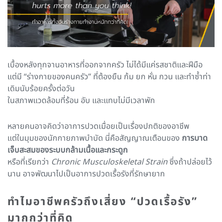
เบื้องหลังทุกจานอาหารที่ออกจากครัว ไม่ได้มีแค่รสชาติและฝีมือ
แต่มี “ร่างกายของคนครัว” ที่ต้องยืน ก้ม ยก หั่น กวน และทำซ้ำท่า
เดิมนับร้อยครั้งต่อวัน
ในสภาพแวดล้อมที่ร้อน อับ และแทบไม่มีเวลาพัก
หลายคนอาจคิดว่าอาการปวดเมื่อยเป็นเรื่องปกติของอาชีพ
แต่ในมุมของนักกายภาพบำบัด นี่คือสัญญาณเตือนของ
การบาด
เจ็บสะสมของระบบกล้ามเนื้อและกระดูก
หรือที่เรียกว่า
Chronic Musculoskeletal Strain
ซึ่งถ้าปล่อยไว้
นาน อาจพัฒนาไปเป็นอาการปวดเรื้อรังที่รักษายาก
ทำไมอาชีพครัวถึงเสี่ยง “ปวดเรื้อรัง”
มากกว่าที่คิด