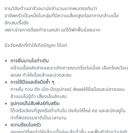
งานวิจัยด้านอาชีวอนามัยจำนวนมากพบตรงกันว่า
อาชีพครัวเป็นหนึ่งในกลุ่มที่มีความเสี่ยงสูงต่ออาการกล้ามเนื้อ
อักเสบเรื้อรัง
เพราะร่างกายต้องทำงานหนัก แต่ได้พักฟื้นน้อยมาก
ปัจจัยหลักที่ทำให้เกิดปัญหา ได้แก่
การยืนนานในท่าเดิม
กล้ามเนื้อหลังล่างและขาเกิดการหดเกร็งต่อเนื่อง เลือดไหลเวียน
ลดลง ทำให้เมื่อยล้าและปวดสะสม
การใช้มือและข้อมือซ้ำ ๆ
การหั่น กวน ตัก เปิด-ปิดอุปกรณ์ ส่งผลให้ข้อมือและปลายแขน
ล้าแบบไม่รู้ตัว เสี่ยงเอ็นอักเสบ
อุปกรณ์ไม่สัมพันธ์กับสรีระ
โต๊ะหรือเขียงที่สูงหรือต่ำเกินไป บังคับให้ไหล่ คอ และสะบักอยู่ใน
ท่าที่ผิดธรรมชาติเป็นเวลานาน
ความร้อนในครัว
อุณหภูมิที่สูงทำให้กล้ามเนื้ออ่อนล้าเร็วขึ้น และฟื้นตัวช้ากว่าปกติ